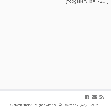
[foogallery id=”720″]
·
© 2026
رکیندژ
·
Powered by
·
Designed with the
Customizr theme
·